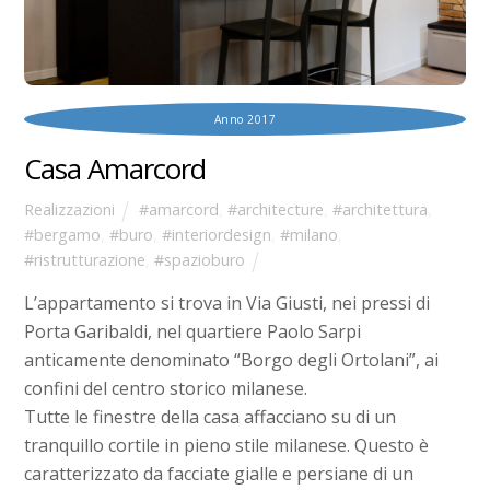
2017
Casa Amarcord
Realizzazioni
#amarcord
,
#architecture
,
#architettura
,
#bergamo
,
#buro
,
#interiordesign
,
#milano
,
#ristrutturazione
,
#spazioburo
L’appartamento si trova in Via Giusti, nei pressi di
Porta Garibaldi, nel quartiere Paolo Sarpi
anticamente denominato “Borgo degli Ortolani”, ai
confini del centro storico milanese.
Tutte le finestre della casa affacciano su di un
tranquillo cortile in pieno stile milanese. Questo è
caratterizzato da facciate gialle e persiane di un