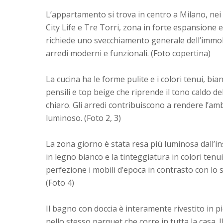
L’appartamento si trova in centro a Milano, nei 
City Life e Tre Torri, zona in forte espansione
richiede uno svecchiamento generale dell’immobi
arredi moderni e funzionali. (Foto copertina)
La cucina ha le forme pulite e i colori tenui, bia
pensili e top beige che riprende il tono caldo d
chiaro. Gli arredi contribuiscono a rendere l’
luminoso. (Foto 2, 3)
La zona giorno è stata resa più luminosa dall’i
in legno bianco e la tinteggiatura in colori tenui
perfezione i mobili d’epoca in contrasto con lo 
(Foto 4)
Il bagno con doccia è interamente rivestito in 
nello stesso parquet che corre in tutta la casa. Il