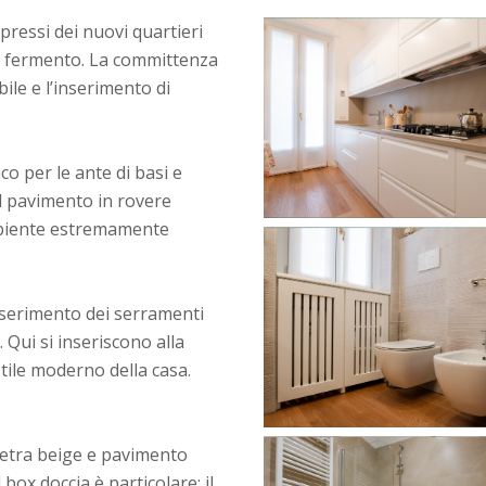
pressi dei nuovi quartieri
 e fermento. La committenza
le e l’inserimento di
nco per le ante di basi e
el pavimento in rovere
ambiente estremamente
nserimento dei serramenti
. Qui si inseriscono alla
stile moderno della casa.
pietra beige e pavimento
 box doccia è particolare: il