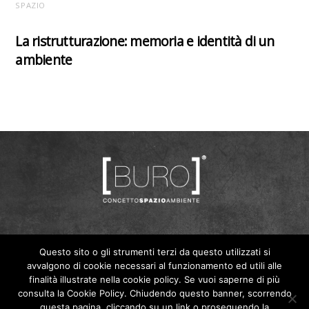
SPAZIO
La ristrutturazione: memoria e identità di un
ambiente
BURO ® Via Verona, 23 24040 Ciserano (BG) ITALY | P.
Questo sito o gli strumenti terzi da questo utilizzati si
avvalgono di cookie necessari al funzionamento ed utili alle
IVA 04323890162
finalità illustrate nella cookie policy. Se vuoi saperne di più
Tel:
+39 035 883978
| Email:
info@spazioburo.com
consulta la Cookie Policy. Chiudendo questo banner, scorrendo
© 2025 Buro | All Rights Reserved
questa pagina, cliccando su un link o proseguendo la