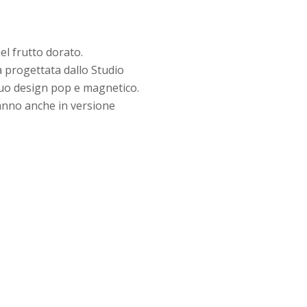
l frutto dorato.
a progettata dallo Studio
 suo design pop e magnetico.
t’anno anche in versione