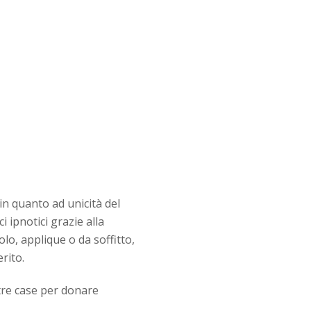
n quanto ad unicità del
i ipnotici grazie alla
olo, applique o da soffitto,
erito.
tre case per donare